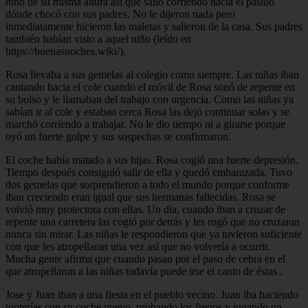
niño de su misma altura así que salió corriendo hacia el pasillo
dónde chocó con sus padres. No le dijeron nada pero
inmediatamente hicieron las maletas y salieron de la casa. Sus padres
también habían visto a aquel niño (leído en
https://buenasnoches.wiki/).
Rosa llevaba a sus gemelas al colegio como siempre. Las niñas iban
cantando hacia el cole cuando el móvil de Rosa sonó de repente en
su bolso y le llamaban del trabajo con urgencia. Como las niñas ya
sabían ir al cole y estaban cerca Rosa las dejó continuar solas y se
marchó corriendo a trabajar. No le dio tiempo ni a girarse porque
oyó un fuerte golpe y sus sospechas se confirmaron.
El coche había matado a sus hijas. Rosa cogió una fuerte depresión.
Tiempo después consiguió salir de ella y quedó embarazada. Tuvo
dos gemelas que sorprendieron a todo el mundo porque conforme
iban creciendo eran igual que sus hermanas fallecidas. Rosa se
volvió muy protectora con ellas. Un día, cuando iban a cruzar de
repente una carretera las cogió por detrás y les rogó que no cruzaran
nunca sin mirar. Las niñas le respondieron que ya tuvieron suficiente
con que les atropellaran una vez así que no volvería a ocurrir.
Mucha gente afirma que cuando pasan por el paso de cebra en el
que atropellaron a las niñas todavía puede irse el canto de éstas .
Jose y Juan iban a una fiesta en el pueblo vecino. Juan iba haciendo
tonterías con su coche nuevo, probando los frenos y jugando un