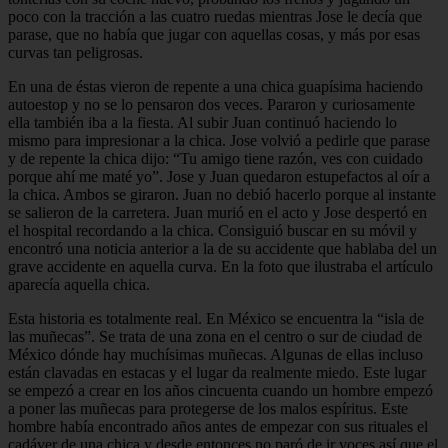
poco con la tracción a las cuatro ruedas mientras Jose le decía que
parase, que no había que jugar con aquellas cosas, y más por esas
curvas tan peligrosas.
En una de éstas vieron de repente a una chica guapísima haciendo
autoestop y no se lo pensaron dos veces. Pararon y curiosamente
ella también iba a la fiesta. Al subir Juan continuó haciendo lo
mismo para impresionar a la chica. Jose volvió a pedirle que parase
y de repente la chica dijo: “Tu amigo tiene razón, ves con cuidado
porque ahí me maté yo”. Jose y Juan quedaron estupefactos al oír a
la chica. Ambos se giraron. Juan no debió hacerlo porque al instante
se salieron de la carretera. Juan murió en el acto y Jose despertó en
el hospital recordando a la chica. Consiguió buscar en su móvil y
encontró una noticia anterior a la de su accidente que hablaba del un
grave accidente en aquella curva. En la foto que ilustraba el artículo
aparecía aquella chica.
Esta historia es totalmente real. En México se encuentra la “isla de
las muñecas”. Se trata de una zona en el centro o sur de ciudad de
México dónde hay muchísimas muñecas. Algunas de ellas incluso
están clavadas en estacas y el lugar da realmente miedo. Este lugar
se empezó a crear en los años cincuenta cuando un hombre empezó
a poner las muñecas para protegerse de los malos espíritus. Este
hombre había encontrado años antes de empezar con sus rituales el
cadáver de una chica y desde entonces no paró de ir voces así que el