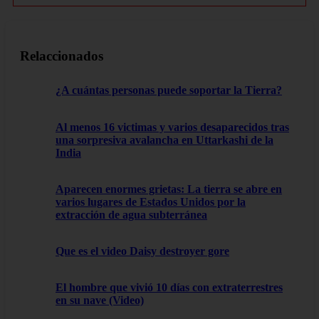
Relaccionados
¿A cuántas personas puede soportar la Tierra?
Al menos 16 victimas y varios desaparecidos tras
una sorpresiva avalancha en Uttarkashi de la
India
Aparecen enormes grietas: La tierra se abre en
varios lugares de Estados Unidos por la
extracción de agua subterránea
Que es el video Daisy destroyer gore
El hombre que vivió 10 días con extraterrestres
en su nave (Video)