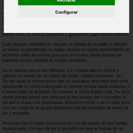
los relatos
de miedo o
Configurar
quieres convertirte en el alma del terror no dejes de leer porque te
presentamos los mejores relatos de miedo que hemos recopilado.
Prepárate para pasar auténtico terror con estos relatos de miedo
cortos que presentamos a continuación porque a veces hasta el
miedo viene en frascos pequeños e igualmente sigue siendo intenso.
Luis siempre cambiaba de casa por el trabajo de su padre y aunque
ya estaba acostumbrado su madre siempre le dejaba una bombilla de
escritorio todas las noches para que no tuviera miedo porque las
primeras noches siempre le costaba dormirse.
En su nueva casa no fue diferente. Le costaba mucho dormir y
además no paraba de oír ruidos de ramas, pájaros nocturnos, etc .
No fue hasta la tercera noche que no consiguió descansar bien pero
igualmente se volvió a despertar de repente porque había tormenta y
el fuerte ruido la despertó. Su ventana se había abierto sola. No tuvo
miedo porque pensó que sería por el aire aunque fue a encender la
luz por si acaso y no funcionaba. Entonces volvió a oír el ruido pero
esta vez venía de su propia habitación Intentó encender de nuevo la
luz y no podía.
Nerviosa chocó contra una presencia y se dio cuenta de que estaba
tocando pelo. Un rayo de luz le permitió ver que se trataba de un