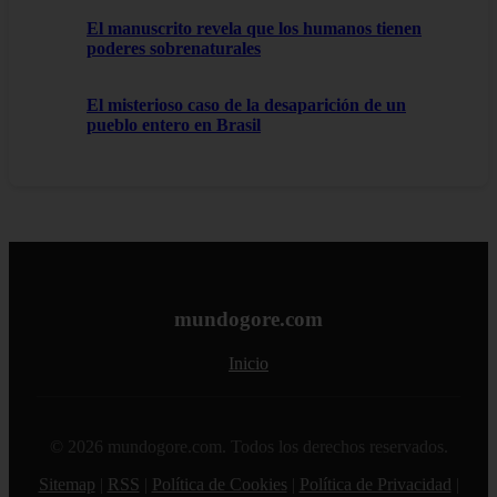
El manuscrito revela que los humanos tienen
poderes sobrenaturales
El misterioso caso de la desaparición de un
pueblo entero en Brasil
mundogore.com
Inicio
© 2026 mundogore.com. Todos los derechos reservados.
Sitemap
|
RSS
|
Política de Cookies
|
Política de Privacidad
|