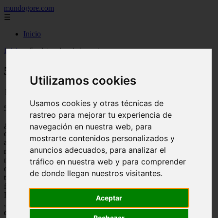
mundogore.com
☰
Inicio
Inicio
>
5 relatos de miedo cortos
5 relatos de miedo cortos
Utilizamos cookies
📅 01/01/2026
Usamos cookies y otras técnicas de
5 relatos de miedo cortos
rastreo para mejorar tu experiencia de
¿Quieres
navegación en nuestra web, para
conocer
mostrarte contenidos personalizados y
algunos
anuncios adecuados, para analizar el
relatos de
miedo
tráfico en nuestra web y para comprender
cortos? Si
de donde llegan nuestros visitantes.
tienes una
fiesta de
Halloween
Aceptar
, te
encantan
Rechazar