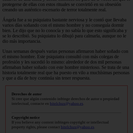
protegerse de ellas con estos rituales se convirtió en su obsesión
creando un auténtico escenario de terror totalmente real.
Ángela fue a su psiquiatra bastante nerviosa y le contó que llevaba
varios días soñando con el mismo hombre y no conseguía dormir
bien. Le dijo que no lo conocía y no sabía lo que esto significaba y
se lo describió. Su psiquiatra lo dibujó para calmarla, aunque no le
dio más importancia.
Unas semanas después varias personas afirmaron haber soñado con
el mismo hombre. Este psiquiatra consultó con más colegas de
profesión y les sucedió lo mismo: alrededor de dos mil personas
afirmaban haber soñado con este hombre misterioso. Se trata de una
historia totalmente real que ha puesto en vilo a muchísimas personas
y que a día de hoy continúa sin tener respuesta.
Derechos de autor
Si cree que algún contenido infringe derechos de autor o propiedad
intelectual, contacte en
bitelchux@yahoo.es
.
Copyright notice
If you believe any content infringes copyright or intellectual
property rights, please contact
bitelchux@yahoo.es
.