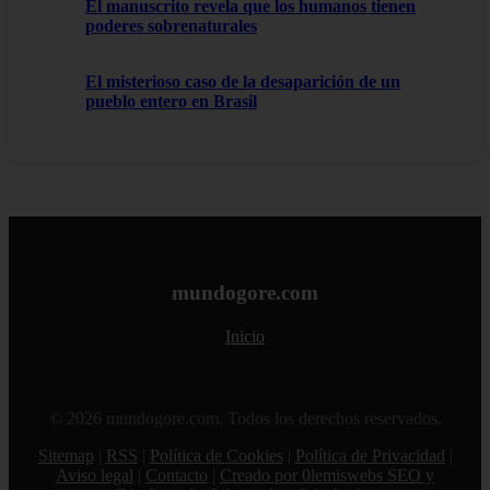
El manuscrito revela que los humanos tienen
poderes sobrenaturales
El misterioso caso de la desaparición de un
pueblo entero en Brasil
mundogore.com
Inicio
© 2026 mundogore.com. Todos los derechos reservados.
Sitemap
|
RSS
|
Política de Cookies
|
Política de Privacidad
|
Aviso legal
|
Contacto
|
Creado por 0lemiswebs SEO y