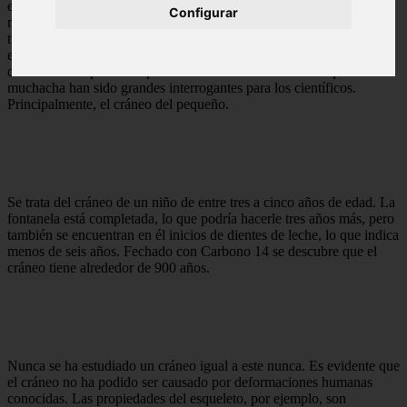
esqueleto. Buscando
Configurar
más encuentra en una
tumba poco profunda
el esqueleto de niño
deformado de por todas partes. Los cráneos encontrados por esta
muchacha han sido grandes interrogantes para los científicos.
Principalmente, el cráneo del pequeño.
Se trata del cráneo de un niño de entre tres a cinco años de edad. La
fontanela está completada, lo que podría hacerle tres años más, pero
también se encuentran en él inicios de dientes de leche, lo que indica
menos de seis años. Fechado con Carbono 14 se descubre que el
cráneo tiene alrededor de 900 años.
Nunca se ha estudiado un cráneo igual a este nunca. Es evidente que
el cráneo no ha podido ser causado por deformaciones humanas
conocidas. Las propiedades del esqueleto, por ejemplo, son