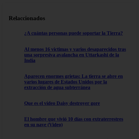
Relaccionados
¿A cuántas personas puede soportar la Tierra?
Al menos 16 victimas y varios desaparecidos tras
una sorpresiva avalancha en Uttarkashi de la
India
Aparecen enormes grietas: La tierra se abre en
varios lugares de Estados Unidos por la
extracción de agua subterránea
Que es el video Daisy destroyer gore
El hombre que vivió 10 días con extraterrestres
en su nave (Video)