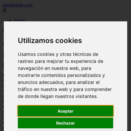
mundogore.com
☰
Inicio
Inicio
>
Alienígenas. El niño de las estrellas
Utilizamos cookies
Alienígenas. El niño de las estrellas
Usamos cookies y otras técnicas de
📅 01/01/2026
rastreo para mejorar tu experiencia de
El niño de las estrellas
navegación en nuestra web, para
mostrarte contenidos personalizados y
Hace unos 70 años
una adolescente
anuncios adecuados, para analizar el
descubrió en una
tráfico en nuestra web y para comprender
cueva de Chihuahua
de donde llegan nuestros visitantes.
(México) un esqueleto
femenino que yaía en
el suelo. Así mismo
Aceptar
percibe también una
pequeña mano
esquelética que agarra
Rechazar
el brazo del gran