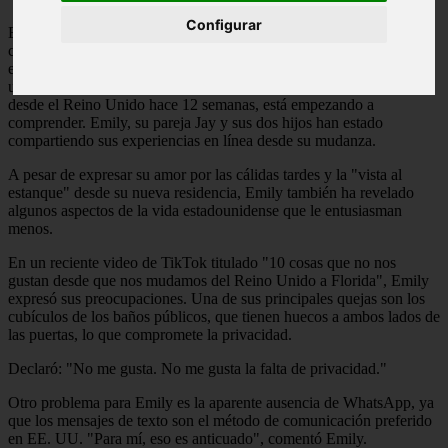
Configurar
Es comprensible que cuando la gente se muda al otro lado del
charco haya ciertas cosas que eche de menos de su hogar, incluso si
está disfrutando de sumergirse en la cultura. Esta es la realidad que
una familia británica de cuatro miembros, que se trasladó a Florida
desde el Reino Unido hace 12 semanas, está empezando a
comprender. Emily, su pareja Jay y sus dos hijos han estado
compartiendo sus experiencias en línea desde su mudanza.
A pesar de expresar su amor por las cálidas tardes y la "vista al
estanque" desde su nueva residencia, Emily también ha revelado
algunos aspectos de la vida estadounidense que le entusiasman
menos.
En un reciente video de TikTok titulado "10 cosas que no nos
gustan desde que nos mudamos del Reino Unido a Florida", Emily
expresó sus preocupaciones. Una de sus principales quejas son los
cubículos de los baños públicos, que tienen huecos a ambos lados de
las puertas, lo que compromete la privacidad.
Declaró: "No me gusta. No me gusta la falta de privacidad."
Otro problema para Emily es la aparente ausencia de WhatsApp, ya
que los mensajes de texto son el método de comunicación preferido
en EE. UU. "Para mí, eso es anticuado", comentó Emily.