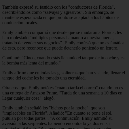
También expresó su fastidio con los "conductores de Florida",
describiéndolos como "salvajes y agresivos". Sin embargo, se
mantiene esperanzada en que pronto se adaptará a los hábitos de
conducción locales.
Emily también compartió que desde que se mudaron a Florida, les
han molestado "múltiples personas llamando a nuestra puerta,
tratando de vender sus negocios". Emily confesó que no es fanática
de esto, pero reconoce que puede detenerlo poniendo un letrero.
Continuó: "Cinco, cuando estás llenando el tanque de tu coche y es
la bomba más lenta del mundo."
Emily afirmó que en todas las gasolineras que han visitado, llenar el
tanque del coche les ha tomado una eternidad.
Otra cosa que Emily notó es "cuánto tarda el correo" cuando no es
una entrega de Amazon Prime. "Tarda de una semana a 10 días en
llegar cualquier cosa", alegó.
Emily también señaló los "bichos por la noche", que son
"implacables en Florida". Añadió: "En cuanto se pone el sol,
pululan por todas partes". "A continuación, Emily admitió su
aversión a las serpientes, habiendo encontrado ya dos en su
propiedad. Añadió: "Realmente no me gusta tener serpientes