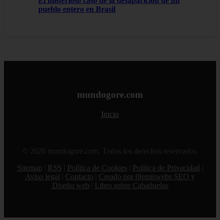
El misterioso caso de la desaparición de un
pueblo entero en Brasil
mundogore.com
Inicio
© 2026 mundogore.com. Todos los derechos reservados.
Sitemap
|
RSS
|
Política de Cookies
|
Política de Privacidad
|
Aviso legal
|
Contacto
|
Creado por 0lemiswebs SEO y
Diseño web
|
Libro sobre Cabañuelas