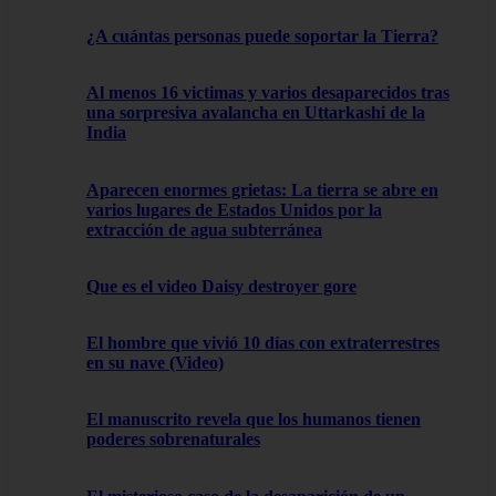
¿A cuántas personas puede soportar la Tierra?
Al menos 16 victimas y varios desaparecidos tras
una sorpresiva avalancha en Uttarkashi de la
India
Aparecen enormes grietas: La tierra se abre en
varios lugares de Estados Unidos por la
extracción de agua subterránea
Que es el video Daisy destroyer gore
El hombre que vivió 10 días con extraterrestres
en su nave (Video)
El manuscrito revela que los humanos tienen
poderes sobrenaturales