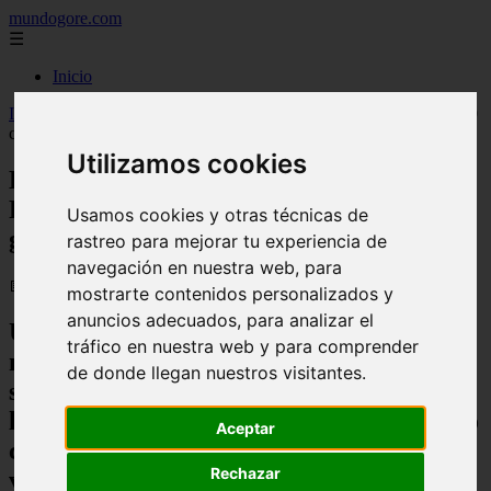
mundogore.com
☰
Inicio
Inicio
>
Británica que se mudó con su familia a Florida comparte 10
cosas que no le gustan de su nueva vida
Utilizamos cookies
Británica que se mudó con su familia a
Florida comparte 10 cosas que no le
Usamos cookies y otras técnicas de
gustan de su nueva vida
rastreo para mejorar tu experiencia de
navegación en nuestra web, para
📅 13/10/2025
mostrarte contenidos personalizados y
anuncios adecuados, para analizar el
Una familia británica de cuatro
tráfico en nuestra web y para comprender
miembros que se mudó a Florida hace 12
de donde llegan nuestros visitantes.
semanas ha compartido las cosas que no
les gustan de vivir en EE. UU., incluyendo
Aceptar
conductores "agresivos" y "serpientes
Rechazar
venenosas"