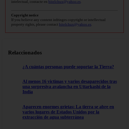
intelectual, contacte en
bitelchux@yahoo.es
.
Copyright notice
If you believe any content infringes copyright or intellectual
property rights, please contact
bitelchux@yahoo.es
.
Relaccionados
¿A cuántas personas puede soportar la Tierra?
Al menos 16 victimas y varios desaparecidos tras
una sorpresiva avalancha en Uttarkashi de la
India
Aparecen enormes grietas: La tierra se abre en
varios lugares de Estados Unidos por la
extracción de agua subterránea