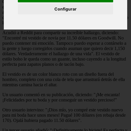
Cuando entras en una tienda de segunda mano, normalmente
esperas encontrar camisetas viejas, DVDs de clásicos de culto y una
Configurar
abundancia de tazas. Pero una mujer se quedó boquiabierta cuando
descubrió su futuro vestido de novia en una tienda Goodwill - y solo
le costó 11.50 dólares.
Acudió a Reddit para compartir su increíble hallazgo, diciendo:
"Encontré mi vestido de novia por 11.50 dólares en Goodwill. No
puedo contener mi emoción. Tampoco puedo esperar a contárselo a
la gente y luego corregirlos cuando asuman que quiero decir 1,150
dólares. Verdaderamente el hallazgo de una vida". El vestido de
estilo boho le queda como un guante, incluso cayendo a la longitud
perfecta para zapatos planos o de tacón bajo.
El vestido es de un color blanco roto con un diseño fuera del
hombro, completo con una cola de tela que arrastrará detrás de ella
mientras camina hacia el altar.
Un usuario comentó en su publicación, diciendo: "¡Me encanta!
¡Felicidades por tu boda y por conseguir un vestido precioso!"
Otro usuario intervino: "¡Dios mío, yo compré este vestido nuevo
para mi boda hace unos meses! Pagué 100 dólares (en rebaja desde
170). Ojalá hubiera pagado 11.50 dólares".
Un tercer usuario añadió: "¡Definitivamente lo hiciste! Es perfecto y