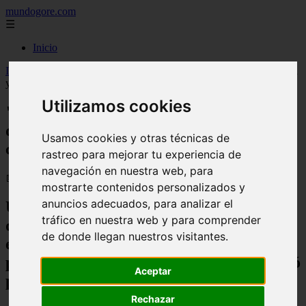
mundogore.com
☰
Inicio
Inicio
>
"Compré un vestido de novia de 11.50 dólares en Goodwill
y me quedé atónita cuando me lo probé"
Utilizamos cookies
"Compré un vestido de novia de 11.50
dólares en Goodwill y me quedé atónita
Usamos cookies y otras técnicas de
cuando me lo probé"
rastreo para mejorar tu experiencia de
navegación en nuestra web, para
📅 13/10/2025
mostrarte contenidos personalizados y
anuncios adecuados, para analizar el
Una mujer ha compartido su alegría
tráfico en nuestra web y para comprender
después de encontrar su vestido de novia
de donde llegan nuestros visitantes.
en una tienda de segunda mano - y no
podía creer lo que veía cuando se lo probó
Aceptar
por primera vez
Rechazar