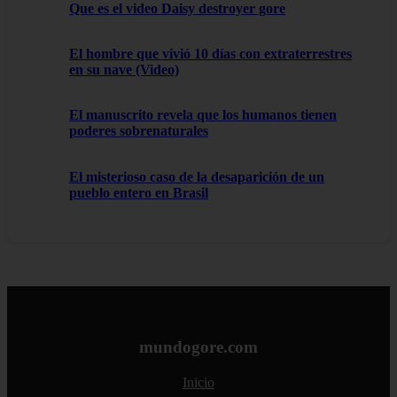
Que es el video Daisy destroyer gore
El hombre que vivió 10 días con extraterrestres
en su nave (Video)
El manuscrito revela que los humanos tienen
poderes sobrenaturales
El misterioso caso de la desaparición de un
pueblo entero en Brasil
mundogore.com
Inicio