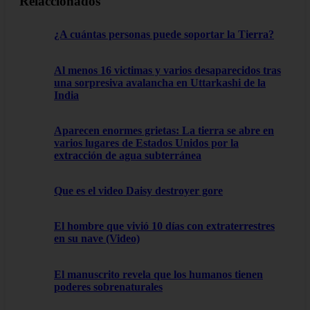
Relaccionados
¿A cuántas personas puede soportar la Tierra?
Al menos 16 victimas y varios desaparecidos tras
una sorpresiva avalancha en Uttarkashi de la
India
Aparecen enormes grietas: La tierra se abre en
varios lugares de Estados Unidos por la
extracción de agua subterránea
Que es el video Daisy destroyer gore
El hombre que vivió 10 días con extraterrestres
en su nave (Video)
El manuscrito revela que los humanos tienen
poderes sobrenaturales