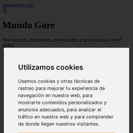
mundogore.com
☰
Mundo Gore
Noticias gore, impactantes, preocupantes y apocalipticas a nivel
global
Mostrando 1 - 24 de 237 artículos
Utilizamos cookies
Usamos cookies y otras técnicas de
rastreo para mejorar tu experiencia de
navegación en nuestra web, para
❮
❯
mostrarte contenidos personalizados y
anuncios adecuados, para analizar el
tráfico en nuestra web y para comprender
de donde llegan nuestros visitantes.
Leyendas urbanas de miedo: Perro fiel