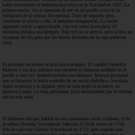
haber encontrado al fantasma dos veces en la Navidad de 1835. La
primera noche, vio al fantasma de pie en un pasillo cerca de la
habitación de la señora Townshend. Trató de seguirla, pero
conforme se acercó a ella, el fantasma desapareció. La noche
siguiente volvío a aparecérsele, esta vez sobre la escalera. El
fantasma portaba una lámpara. Esta vez no se acercó, pero sí hizo un
bosquejo de ella para que los demás invitados de la casa pudieran
verla.
El próximo encuentro ocurrió poco después. El capitán Frederick
Marryat y sus dos sobrinos encontraron el fantasma también en el
pasillo y esta vez también portaba una lámpara. Marryat proclamó
que el fantasma le había sonreído de un modo diabólico. Asustado,
sogió su pistola y le disparó, pero su bala pegó en la pared, no
atravesó a nada. La bala, proclamó, pasó directamente por la entidad
sin hacerle nada.
El fantasma del que hablan las tres apariciones sería el mismo, el de
la señora Dorothy Townshend, fallecida el 29 de marzo de 1726.
Ella se casó con Charles Townshend en 1712, pero cuando éste
descubrió que Dorothy había sido amante del señor Wharton, se