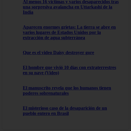
Al menos 16 victimas y varios desaparecidos tras
una sorpresiva avalancha en Uttarkashi de la
India
Aparecen enormes grietas: La tierra se abre en
varios lugares de Estados Unidos por la
extracción de agua subterránea
Que es el video Daisy destroyer gore
El hombre que vivió 10 días con extraterrestres
en su nave (Video)
El manuscrito revela que los humanos tienen
poderes sobrenaturales
El misterioso caso de la desaparición de un
pueblo entero en Brasil