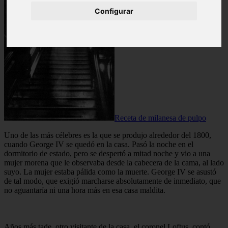
Configurar
Receta de milanesa de pulpo
Uno de las más célebres es la que se produjo alrededor del 1800,
cuando George IV se quedó en la casa. Pasó la noche en el
dormitorio de estado, pero se despertó a mitad noche y vio a una
mujer morena que le observaba desde la cabecera de la cama, al lado
suyo. La mujer estaba pálida como la muerte. George IV se asustó
de tal modo, que exigió marcharse absolutamente de inmediato, que
no aguantaría ni una hora más en esa casa maldita.
Años más tade, otro visitante de la casa, el coronel Loftus, contó