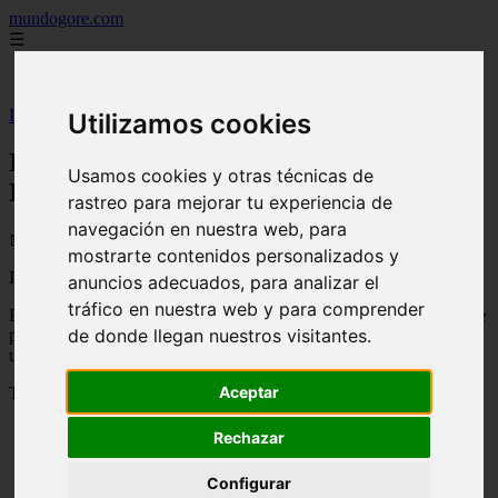
mundogore.com
☰
Inicio
Inicio
>
Invocaciones a la Diosa. Invocación. Invocar al Dios
Utilizamos cookies
Invocaciones a la Diosa. Invocación.
Usamos cookies y otras técnicas de
Invocar al Dios
rastreo para mejorar tu experiencia de
navegación en nuestra web, para
📅 01/01/2026
mostrarte contenidos personalizados y
Invocaciones
anuncios adecuados, para analizar el
tráfico en nuestra web y para comprender
Esta es una invocación a la Diosa que puedes cantar o sencillamente
de donde llegan nuestros visitantes.
pronunciar cuando tu círculo sagrado esté abierto. Está extraído de
una invocación de de Scott Cunningham.
Aceptar
Tras la invocación a la Diosa, conviene invocar también al Dios.
Rechazar
Derechos de autor
Si cree que algún contenido infringe derechos de autor o propiedad
Configurar
intelectual, contacte en
bitelchux@yahoo.es
.