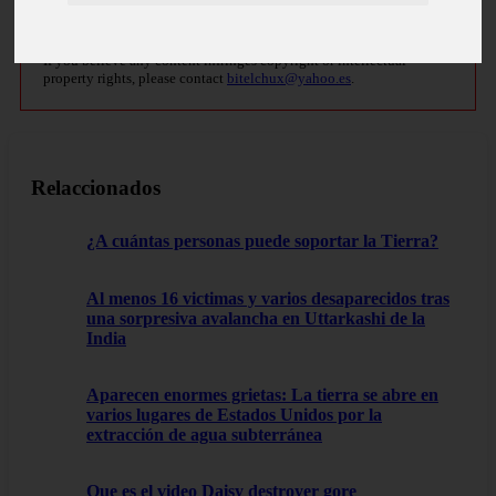
Copyright notice
If you believe any content infringes copyright or intellectual
property rights, please contact
bitelchux@yahoo.es
.
Relaccionados
¿A cuántas personas puede soportar la Tierra?
Al menos 16 victimas y varios desaparecidos tras
una sorpresiva avalancha en Uttarkashi de la
India
Aparecen enormes grietas: La tierra se abre en
varios lugares de Estados Unidos por la
extracción de agua subterránea
Que es el video Daisy destroyer gore