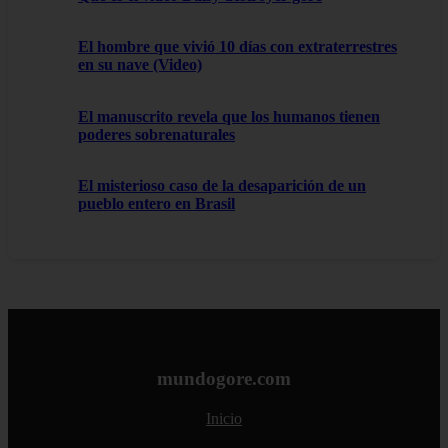
El hombre que vivió 10 días con extraterrestres
en su nave (Video)
El manuscrito revela que los humanos tienen
poderes sobrenaturales
El misterioso caso de la desaparición de un
pueblo entero en Brasil
mundogore.com
Inicio