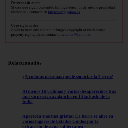
Derechos de autor
Si cree que algún contenido infringe derechos de autor o propiedad
intelectual, contacte en
bitelchux@yahoo.es
.
Copyright notice
If you believe any content infringes copyright or intellectual
property rights, please contact
bitelchux@yahoo.es
.
Relaccionados
¿A cuántas personas puede soportar la Tierra?
Al menos 16 victimas y varios desaparecidos tras
una sorpresiva avalancha en Uttarkashi de la
India
Aparecen enormes grietas: La tierra se abre en
varios lugares de Estados Unidos por la
extracción de agua subterránea