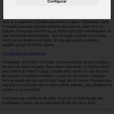
Configurar
La leyenda de Jack O Lantern dice que a un avaro borracho llamado
Jack se le apareció el Diablo para tomar su alma. Hábilmente, Jack
lo engaño para que tomasen primero una cerveza, antes de ir al
infierno. Para pagar su cerveza, el Diablo tuvo que transformarse en
una moneda de seis peniques. Jack la cogió, la metió en su bolsa,
cerró con la cerradura en forma de cruz que poseía la bolsa e
impidió así que el Diablo saliera.
Finalmente, Jack liberó al Diablo con la condición de que le dejara
un año más antes de partir. Doce meses más tarde, el Diablo volvió,
pero Jack se la volvió a jugar. Cuando Jack murió, el cielo le cerró
las puertas y el Infierno también, a causa de sus farsas y engaños.
Jack se quedó sin otra opción que vagar por el mundo. Desesperado,
negoció con el Diablo que le diera carbón ardiente, para alumbrar su
camino en la oscuridad.
Jack puso este carbón en un nabo. Y así dice la historia que fue
condenado a vagar con su faro hasta el Día del juicio final.