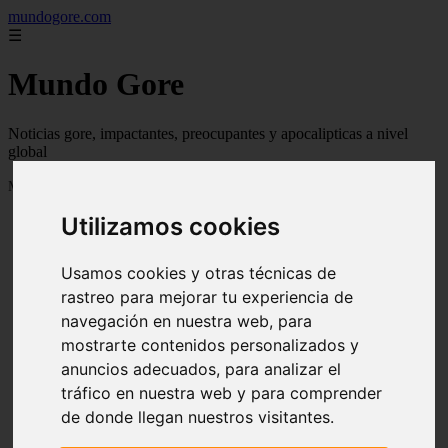
mundogore.com
☰
Mundo Gore
Noticias gore, impactantes, preocupantes y apocalipticas a nivel
global
Mostrando 1 - 24 de 237 artículos
Utilizamos cookies
Usamos cookies y otras técnicas de
rastreo para mejorar tu experiencia de
navegación en nuestra web, para
❮
❯
mostrarte contenidos personalizados y
anuncios adecuados, para analizar el
tráfico en nuestra web y para comprender
de donde llegan nuestros visitantes.
Leyendas urbanas de miedo: Perro fiel