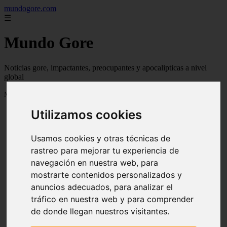
mundogore.com
☰
Mundo Gore
Noticias gore, impactantes, preocupantes y apocalipticas a nivel
global
Mostrando 1 - 24 de 237 artículos
Utilizamos cookies
Usamos cookies y otras técnicas de
rastreo para mejorar tu experiencia de
navegación en nuestra web, para
❮
❯
mostrarte contenidos personalizados y
anuncios adecuados, para analizar el
tráfico en nuestra web y para comprender
de donde llegan nuestros visitantes.
Leyendas urbanas de miedo: Perro fiel