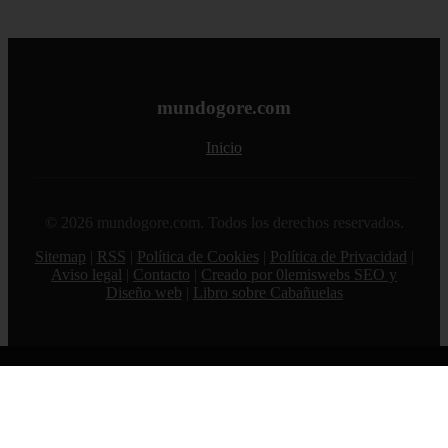
mundogore.com
Inicio
© 2026 mundogore.com. Todos los derechos reservados.
Sitemap
|
RSS
|
Política de Cookies
|
Política de Privacidad
|
Aviso legal
|
Contacto
|
Creado por 0lemiswebs SEO y
Diseño web
|
Libro sobre Cabañuelas