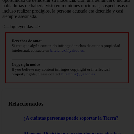
oportunidad de demostrar su inocencia. Con una denuncia o incluso
habladurías de haberla visto en reuniones nocturnas, sospechosas o
incluso realizar prodigios, la persona acusada era detenida y casi
siempre asesinada.
<---tag:leyendas--->
Derechos de autor
Si cree que algún contenido infringe derechos de autor o propiedad
intelectual, contacte en
bitelchux@yahoo.es
.
Copyright notice
If you believe any content infringes copyright or intellectual
property rights, please contact
bitelchux@yahoo.es
.
Relaccionados
¿A cuántas personas puede soportar la Tierra?
Al menos 16 victimas y varios desaparecidos tras