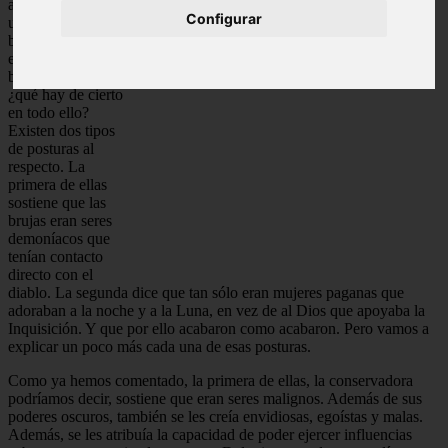
anteriormente es
Configurar
una imagen
bastante
estereotipada de las
brujas. Realmente,
¿qué hay de cierto
en todo ello?
Existen dos tipos
de posturas al
respecto. La
primera de ellas
sostiene que las
brujas eran seres
demoníacos que
tenían contacto
directo con el
diablo. La segunda dice que tan sólo eran mujeres paganas que
adoraban a la noche y a la Luna, en vez de al Dios que apoyaba la
Inquisición. Y que por ello acabaron como acabaron. Pero vamos a
explicar un poco más cada una de esas posturas.
Como ya hemos comentado, la primera de ellas, la conservadora
podríamos decir, sostiene que eran seres malignos. Además de sus
poderes oscuros, también se les creía envidiosas, egoístas y malas.
Además, se les atribuía la capacidad de poder ejercer influencias