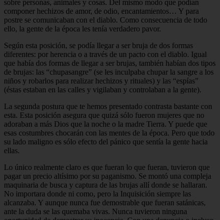
sobre personas, animales y cosas. Del mismo modo que podían
componer hechizos de amor, de odio, encantamientos… Y para
postre se comunicaban con el diablo. Como consecuencia de todo
ello, la gente de la época les tenía verdadero pavor.
Según esta posición, se podía llegar a ser bruja de dos formas
diferentes: por herencia o a través de un pacto con el diablo. Igual
que había dos formas de llegar a ser brujas, también habían dos tipos
de brujas: las “chupasangre” (se les inculpaba chupar la sangre a los
niños y robarlos para realizar hechizos y rituales) y las “espías”
(éstas estaban en las calles y vigilaban y controlaban a la gente).
La segunda postura que te hemos presentado contrasta bastante con
esta. Esta posición asegura que quizá sólo fueron mujeres que no
adoraban a más Dios que la noche o la madre Tierra. Y puede que
esas costumbres chocarán con las mentes de la época. Pero que todo
su lado maligno es sólo efecto del pánico que sentía la gente hacia
ellas.
Lo único realmente claro es que fueran lo que fueran, tuvieron que
pagar un precio altísimo por su paganismo. Se montó una compleja
maquinaria de busca y captura de las brujas allí donde se hallaran.
No importara donde ni como, pero la Inquisición siempre las
alcanzaba. Y aunque nunca fue demostrable que fueran satánicas,
ante la duda se las quemaba vivas. Nunca tuvieron ninguna