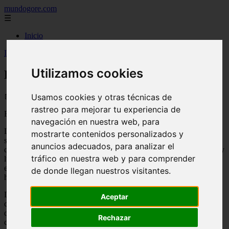
mundogore.com
☰
Inicio
Inicio
>
Leyendas: Brujas. Brujería
Utilizamos cookies
Leyendas: Brujas. Brujería
📅 01/01/2026
Usamos cookies y otras técnicas de
rastreo para mejorar tu experiencia de
Brujas
navegación en nuestra web, para
Las leyendas, mitos e historias que circulan alrededor de las brujas
mostrarte contenidos personalizados y
son diversos y muy variados. Y es que ya no sólo por los poderes
anuncios adecuados, para analizar el
que se le atribuían atraen el interés de la gente. Su aspecto sombrío y
tráfico en nuestra web y para comprender
lúgubre, su inseparable gato negro, su escoba, sus pociones,... todo
el entorno de las brujas les da un aire misterioso que desde siempre
de donde llegan nuestros visitantes.
ha llamado la atención.
Debemos tener
Aceptar
claro que todo lo
que hemos
Rechazar
comentado