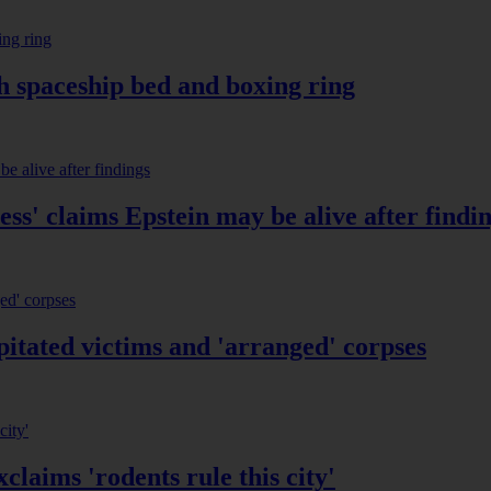
h spaceship bed and boxing ring
ss' claims Epstein may be alive after findi
pitated victims and 'arranged' corpses
laims 'rodents rule this city'