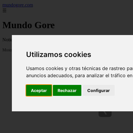
mundogore.com
☰
Mundo Gore
Noticias gore, impactantes, preocupantes y apocalipticas a nivel globa
Mostrando 1 - 24 de 237 artículos
Utilizamos cookies
Usamos cookies y otras técnicas de rastreo pa
anuncios adecuados, para analizar el tráfico e
Aceptar
Rechazar
Configurar
❮