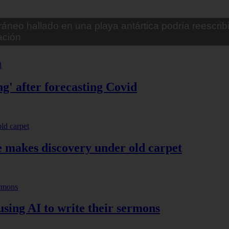
banas de miedo: Perro fiel
g' after forecasting Covid
he makes discovery under old carpet
 using AI to write their sermons