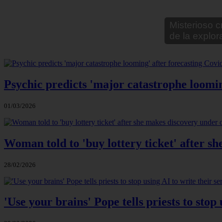
Leyendas ur
Psychic predicts 'major catastrophe loomin
01/03/2026
Woman told to 'buy lottery ticket' after s
28/02/2026
'Use your brains' Pope tells priests to stop