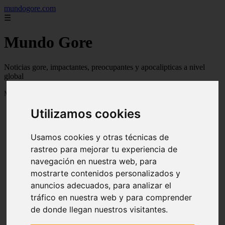
mundogore.com
☰
Mundo Gore
Noticias gore, impactantes, preocupantes y apocalipticas a nivel
global
Mostrando 1 - 24 de 237 artículos
Utilizamos cookies
Usamos cookies y otras técnicas de
rastreo para mejorar tu experiencia de
navegación en nuestra web, para
❮
❯
mostrarte contenidos personalizados y
anuncios adecuados, para analizar el
tráfico en nuestra web y para comprender
de donde llegan nuestros visitantes.
Leyendas urbanas de miedo: Perro fiel