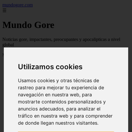
mundogore.com
☰
Mundo Gore
Noticias gore, impactantes, preocupantes y apocalipticas a nivel
global
Mostrando 1 - 24 de 237 artículos
Utilizamos cookies
Usamos cookies y otras técnicas de
rastreo para mejorar tu experiencia de
navegación en nuestra web, para
❮
❯
mostrarte contenidos personalizados y
anuncios adecuados, para analizar el
tráfico en nuestra web y para comprender
de donde llegan nuestros visitantes.
Leyendas urbanas de miedo: Perro fiel