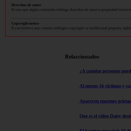
Derechos de autor
Si cree que algún contenido infringe derechos de autor o propiedad intelect
Copyright notice
If you believe any content infringes copyright or intellectual property right
Relaccionados
¿A cuántas personas pued
Al menos 16 victimas y va
Aparecen enormes grietas:
Que es el video Daisy des
El hombre que vivió 10 dí