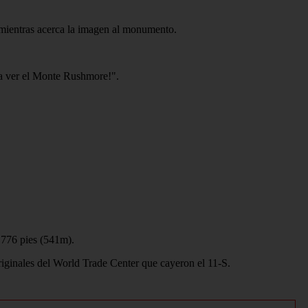
 mientras acerca la imagen al monumento.
 a ver el Monte Rushmore!".
1,776 pies (541m).
 originales del World Trade Center que cayeron el 11-S.