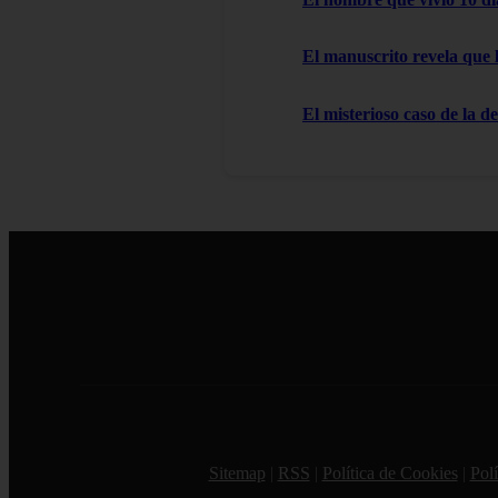
El manuscrito revela que 
El misterioso caso de la d
Sitemap
|
RSS
|
Política de Cookies
|
Polí