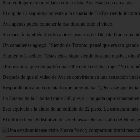
Pero en lugar de maravillarse con la vista, Ava estalla en carcajadas.
El clip de 13 segundos muestra a la usuaria de TikTok riendo incontr
Ava apenas puede contener la risa durante todo el video.
Su reacción también divirtió a otros usuarios de TikTok. Uno comen
Un canadiense agregó: "Siendo de Toronto, pensé que era tan grande
Alguien más señaló: "Estás lejos, sigue siendo bastante masiva, oigan
Otro usuario, que compartió una selfie con la estatua, dijo: "Yo tam
Después de que el video de Ava se convirtiera en una sensación viral e
Respondiendo a un comentario que preguntaba: "¿Pensaste que tenía la a
La Estatua de la Libertad mide 305 pies y 1 pulgada (aproximadamente 
Esto equivale a la altura de un edificio de 22 pisos. La estructura má
El edificio tiene el distintivo de ser el rascacielos más alto del Hemi