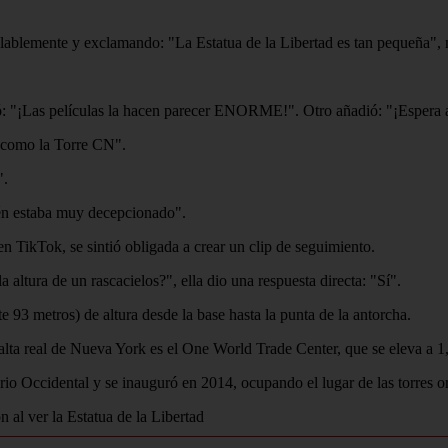
olablemente y exclamando: "La Estatua de la Libertad es tan pequeña",
tó: "¡Las películas la hacen parecer ENORME!". Otro añadió: "¡Espera
 como la Torre CN".
".
bién estaba muy decepcionado".
n TikTok, se sintió obligada a crear un clip de seguimiento.
ltura de un rascacielos?", ella dio una respuesta directa: "Sí".
93 metros) de altura desde la base hasta la punta de la antorcha.
s alta real de Nueva York es el One World Trade Center, que se eleva a 
sferio Occidental y se inauguró en 2014, ocupando el lugar de las torres