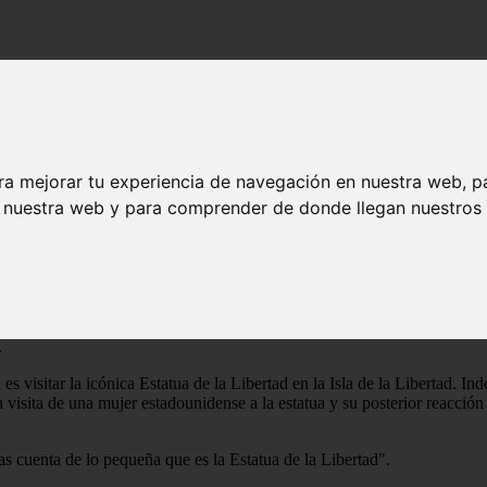
cción al ver la Estatua de la Libertad
parte su brutal reacción al ver la Estatua 
ra mejorar tu experiencia de navegación en nuestra web, p
n nuestra web y para comprender de donde llegan nuestros v
ente Nueva York y fue a ver la Estatua de l
s las divertidas razones
os monumentos icónicos. Puedes pasear por Central Park, visitar Times 
.
visitar la icónica Estatua de la Libertad en la Isla de la Libertad. In
sita de una mujer estadounidense a la estatua y su posterior reacción 
 cuenta de lo pequeña que es la Estatua de la Libertad".