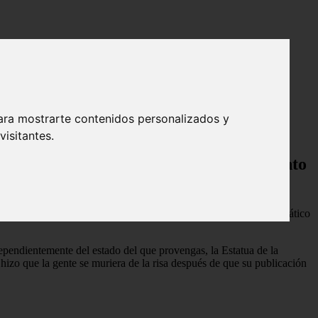
de la Libertad
ara mostrarte contenidos personalizados y
isitantes.
a Libertad, pero su reacción al monumento
Square o ascender al Empire State Building, pero si eres un fanático
dependientemente del estado del que provengas, la Estatua de la
hizo que la gente se muriera de la risa después de que su publicación