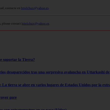
ual, contacte en
bitelchux@yahoo.es
.
s, please contact
bitelchux@yahoo.es
.
e soportar la Tierra?
rios desaparecidos tras una sorpresiva avalancha en Uttarkashi de 
 La tierra se abre en varios lugares de Estados Unidos por la ext
troyer gore
as con extraterrestres en su nave (Video)