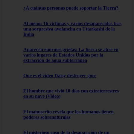
¿A cuántas personas puede soportar la Tierra?
Al menos 16 victimas y varios desaparecidos tras
una sorpresiva avalancha en Uttarkashi de la
India
Aparecen enormes grietas: La tierra se abre en
varios lugares de Estados Unidos por la
extracción de agua subterránea
Que es el video Daisy destroyer gore
El hombre que vivió 10 días con extraterrestres
en su nave (Video)
El manuscrito revela que los humanos tienen
poderes sobrenaturales
El misterioso caso de la desaparición de un