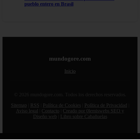
pueblo entero en Brasil
mundogore.com
Inicio
© 2026 mundogore.com. Todos los derechos reservados.
Sitemap
|
RSS
|
Política de Cookies
|
Política de Privacidad
|
Aviso legal
|
Contacto
|
Creado por 0lemiswebs SEO y
Diseño web
|
Libro sobre Cabañuelas