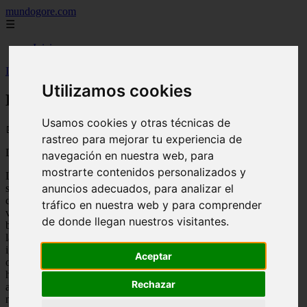
mundogore.com
☰
Inicio
Inicio
>
Duendes. Seres mágicos.
Utilizamos cookies
Duendes. Seres mágicos.
Usamos cookies y otras técnicas de
📅 01/01/2026
rastreo para mejorar tu experiencia de
Duendes
navegación en nuestra web, para
mostrarte contenidos personalizados y
Los Duendes
anuncios adecuados, para analizar el
son seres
diminutos que
tráfico en nuestra web y para comprender
viven en los
de donde llegan nuestros visitantes.
bosques, entre
las flores. Al
igual que les
Aceptar
ocurre a las
hadas, adoran
Rechazar
a la
naturaleza.