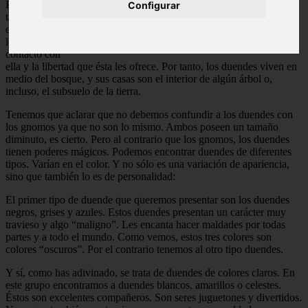
Por eso viven
Configurar
tan cerquita de
ella, porque
les encanta el
contacto con
ella y la libertad que ésta les ofrece. Por tanto, los duendes viven en
medio del bosque, y sus casas son el interior de algún árbol o,
incluso, el subsuelo de la tierra.
Tenemos que aclarar que no debemos confundir a los duendes con
los gnomos ya que no son lo mismo. Ambos poseen un tamaño
diminuto, es cierto. Pero al contrario que los gnomos, los duendes
tienen poderes mágicos. Podemos encontrar duendes de diferentes
tipos. Varían en el color. Y no sólo es una variación de apariencia,
sino que también lo es de personalidad:
El primer tipo de duende que queremos presentar son los duendes
negros, grises y azules. Estos duendes presentan un carácter muy
travieso y algo “maligno”. Les encanta hacer maldades por todas
partes y a todo el mundo. Como vemos, estos tres colores son
colores “oscuros”. Por el contrario tenemos al otro tipo duendes.
Y sí, como has adivinado, se trata de duendes de colores claros. En
este grupo encontramos a duendes blancos, amarillos o celestes.
Éstos son excelentes compañeros. Son seres juguetones y divertidos.