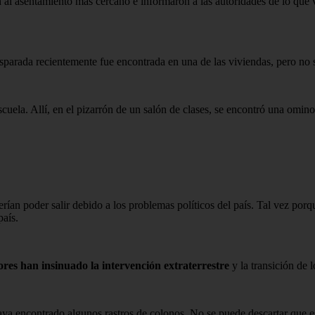
aron al asentamiento más cercano e informaron a las autoridades de lo 
sparada recientemente fue encontrada en una de las viviendas, pero no 
cuela. Allí, en el pizarrón de un salón de clases, se encontró una omino
rían poder salir debido a los problemas políticos del país. Tal vez porq
país.
res han insinuado la intervención extraterrestre
y la transición de 
ya encontrado algunos rastros de colonos. No se puede descartar que e