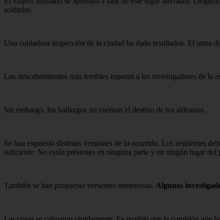
El viajero asustado se apresuró a salir de este lugar aterrador. Lleg
soldados.
Una cuidadosa inspección de la ciudad ha dado resultados. El arma di
Los descubrimientos más terribles esperan a los investigadores de la es
Sin embargo, los hallazgos no cuentan el destino de los aldeanos.
Se han expuesto distintas versiones de lo ocurrido. Los residentes debe
suficiente. No están presentes en ninguna parte y en ningún lugar del 
También se han propuesto versiones misteriosas.
Algunos investigado
Las cosas se calmaron rápidamente. Es posible que la comisión aún ha