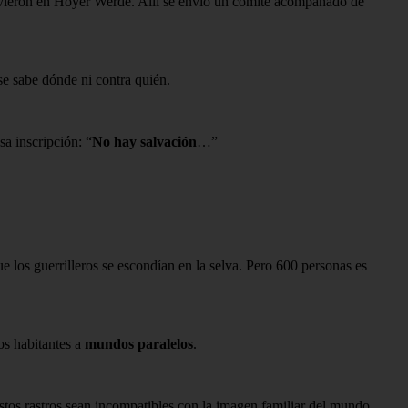
que vieron en Hoyer Werde. Allí se envió un comité acompañado de
se sabe dónde ni contra quién.
sa inscripción: “
No hay salvación
…”
ue los guerrilleros se escondían en la selva. Pero 600 personas es
los habitantes a
mundos paralelos
.
stos rastros sean incompatibles con la imagen familiar del mundo