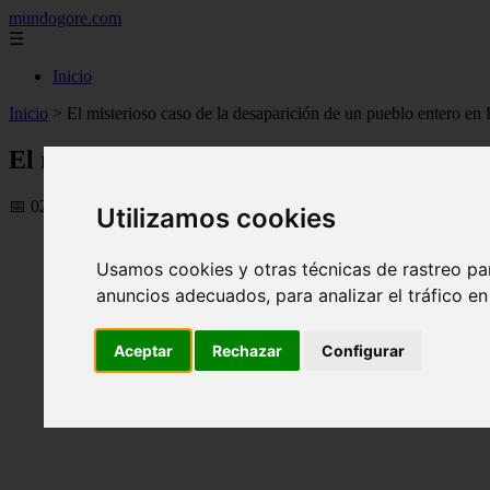
mundogore.com
☰
Inicio
Inicio
>
El misterioso caso de la desaparición de un pueblo entero en 
El misterioso caso de la desaparición de un
📅 02/11/2025
Utilizamos cookies
Usamos cookies y otras técnicas de rastreo pa
anuncios adecuados, para analizar el tráfico e
Aceptar
Rechazar
Configurar