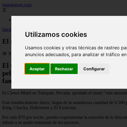
mundogore.com
☰
Inicio
Inicio
>
El motel "más aterrador" de América con 6.500 payasos dond
Utilizamos cookies
El motel "más aterrador" de América con 6
Usamos cookies y otras técnicas de rastreo pa
📅 30/09/2025
anuncios adecuados, para analizar el tráfico e
El Clown Motel en Tonopah, Nevada, tiene 
Aceptar
Rechazar
Configurar
películas de terror. Incluso ofrece un lec
fantasmas
El Clown Motel en Tonopah, Nevada, apodado el motel "más aterrador"
Este establecimiento único, hogar de la asombrosa cantidad de 6.500 p
King, Chucky, Halloween y El Exorcista.
Por solo $79 por noche, puedes experimentar la emoción de lo descon
tributo a su padre entusiasta de los payasos.