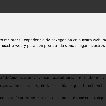
e los huéspedes oyen voces espeluznantes
.500 payasos donde los huéspedes oyen voc
ra mejorar tu experiencia de navegación en nuestra web, p
n nuestra web y para comprender de donde llegan nuestros v
más de 6.500 payasos en exhibición y ofrece
tor de campo electromagnético para medir on
 de América, es un refugio para cazafantasmas, cineastas de terror y 
ayasos, ofrece a los huéspedes la oportunidad de pasar la noche en hab
ocido, según los propietarios. Ubicado junto al Cementerio de Tonopa