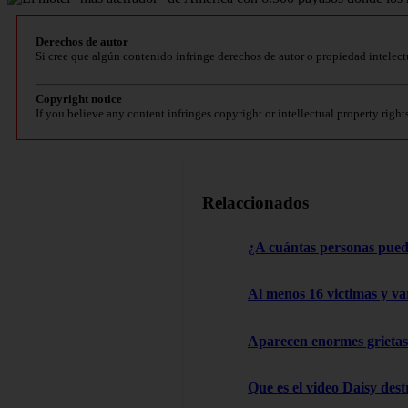
Derechos de autor
Si cree que algún contenido infringe derechos de autor o propiedad intelect
Copyright notice
If you believe any content infringes copyright or intellectual property right
Relaccionados
¿A cuántas personas pued
Al menos 16 victimas y va
Aparecen enormes grietas:
Que es el video Daisy des