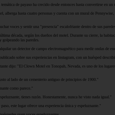
n temática de payaso ha crecido desde entonces hasta convertirse en u
, alberga hasta cuatro personas y cuenta con un mural de Pennywise, el
char voces y sentir una "presencia" escalofriante dentro de sus paredes
a última década, según los dueños del motel. Durante su cierre, la habit
 golpeando las paredes.
alquilar un detector de campo electromagnético para medir ondas de ener
 publicado sobre sus experiencias en Instagram, con un huésped describ
sitante dijo: "El Clown Motel en Tonopah, Nevada, es uno de los lugare
justo al lado de un cementerio antiguo de principios de 1900."
znante como parece."
 espeluznante, tienes razón. Honestamente, nunca he visto nada igual."
paso, este lugar ofrece una experiencia única y espeluznante."