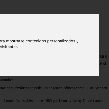
es espeluznantes
ara mostrarte contenidos personalizados y
isitantes.
 habitaciones diseñadas en torno a famosas
das que algunos afirman están vinculadas a
youtubers.
itaciones temáticas de películas de terror icónicas como IT de Stephen
h, el motel fue establecido en 1985 por Leona y Leroy David como un