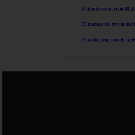
El hombre que vivió 10 dí
El manuscrito revela que 
El misterioso caso de la d