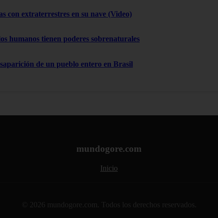
as con extraterrestres en su nave (Video)
los humanos tienen poderes sobrenaturales
esaparición de un pueblo entero en Brasil
mundogore.com
Inicio
© 2026 mundogore.com. Todos los derechos reservados.