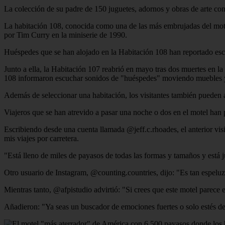
La colección de su padre de 150 juguetes, adornos y obras de arte co
La habitación 108, conocida como una de las más embrujadas del motel
por Tim Curry en la miniserie de 1990.
Huéspedes que se han alojado en la Habitación 108 han reportado escu
Junto a ella, la Habitación 107 reabrió en mayo tras dos muertes en l
108 informaron escuchar sonidos de "huéspedes" moviendo muebles y
Además de seleccionar una habitación, los visitantes también pueden 
Viajeros que se han atrevido a pasar una noche o dos en el motel han
Escribiendo desde una cuenta llamada @jeff.c.rhoades, el anterior vi
mis viajes por carretera.
"Está lleno de miles de payasos de todas las formas y tamaños y está 
Otro usuario de Instagram, @counting.countries, dijo: "Es tan espelu
Mientras tanto, @afpistudio advirtió: "Si crees que este motel parece
Añadieron: "Ya seas un buscador de emociones fuertes o solo estés de 