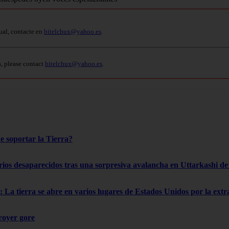
ual, contacte en
bitelchux@yahoo.es
.
s, please contact
bitelchux@yahoo.es
.
e soportar la Tierra?
rios desaparecidos tras una sorpresiva avalancha en Uttarkashi de 
 La tierra se abre en varios lugares de Estados Unidos por la ext
troyer gore