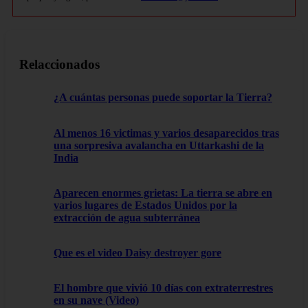
Relaccionados
¿A cuántas personas puede soportar la Tierra?
Al menos 16 victimas y varios desaparecidos tras
una sorpresiva avalancha en Uttarkashi de la
India
Aparecen enormes grietas: La tierra se abre en
varios lugares de Estados Unidos por la
extracción de agua subterránea
Que es el video Daisy destroyer gore
El hombre que vivió 10 días con extraterrestres
en su nave (Video)