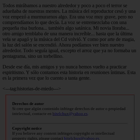
Todos mirábamos a nuestro alrededor y poco a poco el terror se
adueñaba de nuestras mentes. La música del reproductor cesó y una
voz empezó a murmurarnos algo. Era una voz muy grave, pero no
comprendíamos lo que decía. La voz se entremezclaba con una
pequeña risa burlona... también algo satánica. Mi novia lloraba...
otro amigo temblaba de una manera increíble... hasta que la última
vela se apagó y la música del Cd volvió. Y como por arte de magia,
la luz del salón se encendió. Ahora podíamos ver bien nuestro
alrededor. Todo seguía igual, excepto el arroz que ya no formaba un
pentagrama, sino un torbellino.
Desde ese día, mis amigos y yo nunca hemos vuelto a practicar
espiritismo. Y sólo contamos esta historia en reuniones íntimas. Esta
es la primera vez que lo cuento a tanta gente.
<---tag:historias-de-miedo--->
Derechos de autor
Si cree que algún contenido infringe derechos de autor o propiedad
intelectual, contacte en
bitelchux@yahoo.es
.
Copyright notice
If you believe any content infringes copyright or intellectual
property rights, please contact
bitelchux@yahoo.es
.