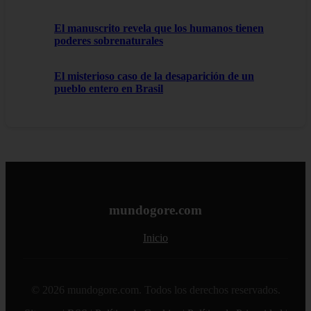
El manuscrito revela que los humanos tienen
poderes sobrenaturales
El misterioso caso de la desaparición de un
pueblo entero en Brasil
mundogore.com
Inicio
© 2026 mundogore.com. Todos los derechos reservados.