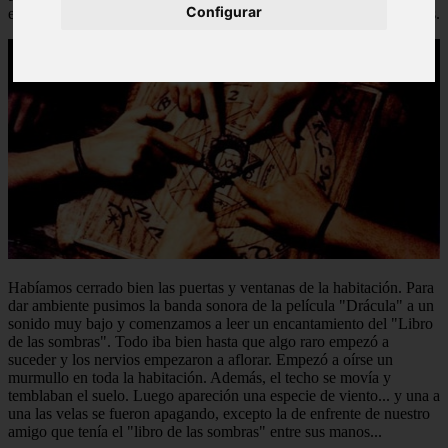
Configurar
extremidad. Luego nos sentamos alrededor de él, sobre unos cojines.
Habíamos cerrado bien las puertas y ventanas de la habitación. Para
dar ambiente pusimos la banda sonora de la película "Drácula" a un
sonido muy bajo y comenzamos a leer un encantamiento del "Libro
de las sombras". Todo iba bien hasta que algo raro empezó a
suceder y los nervios empezaron a aflorar. Empezó a oírse un
murmullo en toda la habitación. Además, el techo se movía y
temblaban el suelo. Luego apareción una especie de viento... y una a
una las velas se fueron apagando, excepto la de enfrente de nuestro
amigo que tenía el "libro de las sombras" entre sus manos...