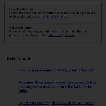
Derechos de autor
Si cree que algún contenido infringe derechos de autor o propiedad
intelectual, contacte en
bitelchux@yahoo.es
.
Copyright notice
If you believe any content infringes copyright or intellectual
property rights, please contact
bitelchux@yahoo.es
.
Relaccionados
¿A cuántas personas puede soportar la Tierra?
Al menos 16 victimas y varios desaparecidos tras
una sorpresiva avalancha en Uttarkashi de la
India
Aparecen enormes grietas: La tierra se abre en