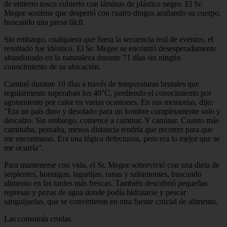
de entierro tosco cubierto con láminas de plástico negro. El Sr.
Megee sostiene que despertó con cuatro dingos arañando su cuerpo,
buscando una presa fácil.
Sin embargo, cualquiera que fuera la secuencia real de eventos, el
resultado fue idéntico. El Sr. Megee se encontró desesperadamente
abandonado en la naturaleza durante 71 días sin ningún
conocimiento de su ubicación.
Caminó durante 10 días a través de temperaturas brutales que
regularmente superaban los 40°C, perdiendo el conocimiento por
agotamiento por calor en varias ocasiones. En sus memorias, dijo:
"Era un país duro y desolado para un hombre completamente solo y
descalzo. Sin embargo, comencé a caminar. Y caminar. Cuanto más
caminaba, pensaba, menos distancia tendría que recorrer para que
me encontraran. Era una lógica defectuosa, pero era lo mejor que se
me ocurría".
Para mantenerse con vida, el Sr. Megee sobrevivió con una dieta de
serpientes, hormigas, lagartijas, ranas y saltamontes, buscando
alimento en las tardes más frescas. También descubrió pequeñas
represas y pozas de agua donde podía hidratarse y pescar
sanguijuelas, que se convirtieron en otra fuente crucial de alimento.
Las consumía crudas.