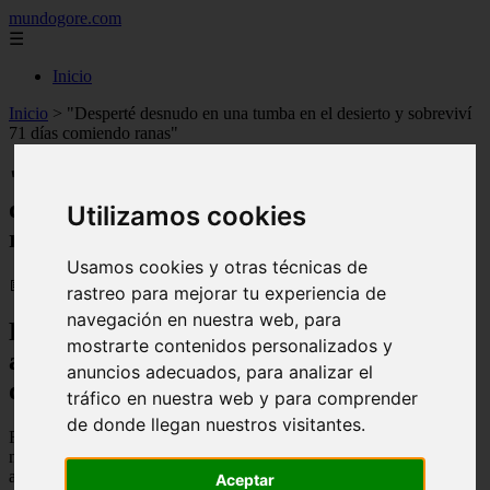
mundogore.com
☰
Inicio
Inicio
>
"Desperté desnudo en una tumba en el desierto y sobreviví
71 días comiendo ranas"
"Desperté desnudo en una tumba en el
desierto y sobreviví 71 días comiendo
Utilizamos cookies
ranas"
Usamos cookies y otras técnicas de
📅 02/12/2025
rastreo para mejorar tu experiencia de
navegación en nuestra web, para
Ricky Megee viajaba por el Outback
mostrarte contenidos personalizados y
australiano cuando, según cuenta, fue
anuncios adecuados, para analizar el
drogado y dejado por muerto
tráfico en nuestra web y para comprender
de donde llegan nuestros visitantes.
Ricky Megee iba camino a un nuevo trabajo y posiblemente a un
nuevo comienzo en el Outback australiano cuando decidió darle un
aventón a un autoestopista.
Aceptar