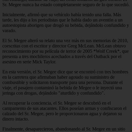
Sr. Megee nunca ha estado completamente seguro de lo que sucedió.
Inicialmente, afirmó que su vehículo había tenido una falla. Más
tarde, les dijo a los periodistas que le había dado un aventón a un
autoestopista aborigen que drogó su bebida, dejándolo confundido y
varado.
El Sr. Megee alteró su relato una vez más en sus memorias de 2010,
coescritas con el escritor y director Greg McLean. McLean obtuvo
reconocimiento por su película de terror de 2005 *Wolf Creek*, que
presenta a tres mochileros acechados a través del Outback por el
asesino en serie Mick Taylor.
En esta versión, el Sr. Megee dice que se encontró con tres hombres
en la carretera que afirmaban haber agotado su suministro de
combustible y solicitaron transporte para una persona. Durante el
viaje, el pasajero contaminó la bebida de Megee o le inyectó una
jeringa con drogas, dejándolo "aturdido y confundido".
Al recuperar la conciencia, el Sr. Megee se descubrió en el
campamento de sus atacantes. Ellos poseían armas y confiscaron el
calzado del Sr. Megee, pero le proporcionaron agua y dejaron su
dinero intacto.
Finalmente, desaparecieron, abandonando al Sr. Megee en un sitio