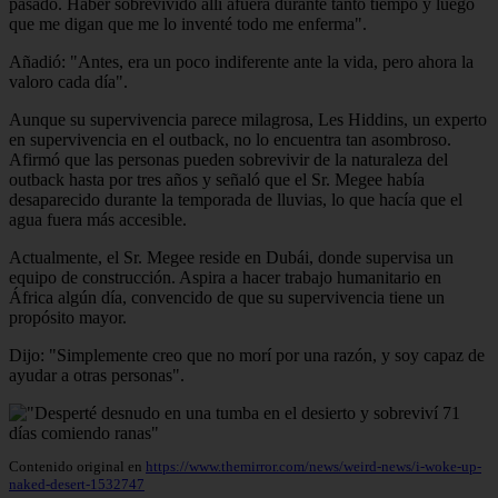
pasado. Haber sobrevivido allí afuera durante tanto tiempo y luego
que me digan que me lo inventé todo me enferma".
Añadió: "Antes, era un poco indiferente ante la vida, pero ahora la
valoro cada día".
Aunque su supervivencia parece milagrosa, Les Hiddins, un experto
en supervivencia en el outback, no lo encuentra tan asombroso.
Afirmó que las personas pueden sobrevivir de la naturaleza del
outback hasta por tres años y señaló que el Sr. Megee había
desaparecido durante la temporada de lluvias, lo que hacía que el
agua fuera más accesible.
Actualmente, el Sr. Megee reside en Dubái, donde supervisa un
equipo de construcción. Aspira a hacer trabajo humanitario en
África algún día, convencido de que su supervivencia tiene un
propósito mayor.
Dijo: "Simplemente creo que no morí por una razón, y soy capaz de
ayudar a otras personas".
Contenido original en
https://www.themirror.com/news/weird-news/i-woke-up-
naked-desert-1532747