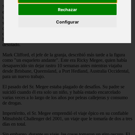
Sin embargo, este acto de bondad se convirtió en una pesadilla para
Rechazar
el hombre de 35 años, ya que fue drogado y abandonado a morir en
uno de los entornos más hostiles del mundo, un misterio que sigue
Configurar
siendo uno de los casos sin resolver más extraños y controvertidos
de Australia. En 2006, un grupo de jóvenes "jackaroos", o peones
de ganado, se topó con una escena impactante en el Outback: un
hombre gravemente desnutrido que vagaba solo en el desierto
desolado.
Mark Clifford, el jefe de la granja, describió más tarde a la figura
como "un esqueleto andante". Este era Ricky Megee, quien había
desaparecido sin dejar rastro 10 semanas antes mientras viajaba
desde Brisbane, Queensland, a Port Hedland, Australia Occidental,
para un nuevo trabajo.
El pasado del Sr. Megee estaba plagado de desafíos. Su padre se
suicidó cuando él era solo un niño, y había estado encarcelado
varias veces a lo largo de los años por peleas callejeras y consumo
de drogas.
Impertérrito, el Sr. Megee emprendió el viaje épico en su confiable
Mitsubishi Challenger del 2001, un viaje que le tomaría de dos a tres
días en total.
Sin embargo, durante su viaje, las cosas tomaron un giro oscuro. El