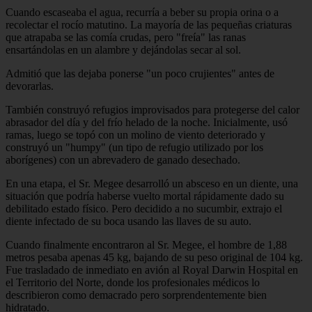
Cuando escaseaba el agua, recurría a beber su propia orina o a
recolectar el rocío matutino. La mayoría de las pequeñas criaturas
que atrapaba se las comía crudas, pero "freía" las ranas
ensartándolas en un alambre y dejándolas secar al sol.
Admitió que las dejaba ponerse "un poco crujientes" antes de
devorarlas.
También construyó refugios improvisados para protegerse del calor
abrasador del día y del frío helado de la noche. Inicialmente, usó
ramas, luego se topó con un molino de viento deteriorado y
construyó un "humpy" (un tipo de refugio utilizado por los
aborígenes) con un abrevadero de ganado desechado.
En una etapa, el Sr. Megee desarrolló un absceso en un diente, una
situación que podría haberse vuelto mortal rápidamente dado su
debilitado estado físico. Pero decidido a no sucumbir, extrajo el
diente infectado de su boca usando las llaves de su auto.
Cuando finalmente encontraron al Sr. Megee, el hombre de 1,88
metros pesaba apenas 45 kg, bajando de su peso original de 104 kg.
Fue trasladado de inmediato en avión al Royal Darwin Hospital en
el Territorio del Norte, donde los profesionales médicos lo
describieron como demacrado pero sorprendentemente bien
hidratado.