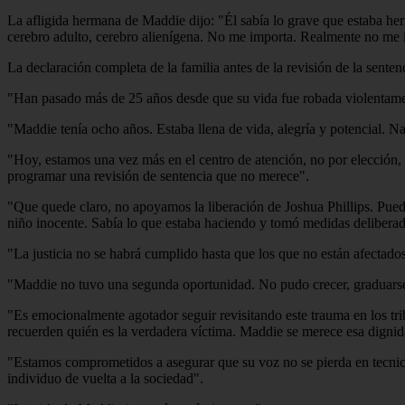
La afligida hermana de Maddie dijo: "Él sabía lo grave que estaba her
cerebro adulto, cerebro alienígena. No me importa. Realmente no me i
La declaración completa de la familia antes de la revisión de la sent
"Han pasado más de 25 años desde que su vida fue robada violentamen
"Maddie tenía ocho años. Estaba llena de vida, alegría y potencial. 
"Hoy, estamos una vez más en el centro de atención, no por elección, 
programar una revisión de sentencia que no merece".
"Que quede claro, no apoyamos la liberación de Joshua Phillips. Pued
niño inocente. Sabía lo que estaba haciendo y tomó medidas deliberad
"La justicia no se habrá cumplido hasta que los que no están afectado
"Maddie no tuvo una segunda oportunidad. No pudo crecer, graduarse, 
"Es emocionalmente agotador seguir revisitando este trauma en los trib
recuerden quién es la verdadera víctima. Maddie se merece esa dignid
"Estamos comprometidos a asegurar que su voz no se pierda en tecnici
individuo de vuelta a la sociedad".