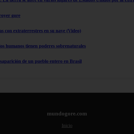
troyer gore
as con extraterrestres en su nave (Video)
los humanos tienen poderes sobrenaturales
esaparición de un pueblo entero en Brasil
mundogore.com
Inicio