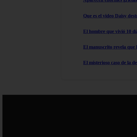
Que es el video Daisy des
El hombre que vivió 10 dí
El manuscrito revela que 
El misterioso caso de la d