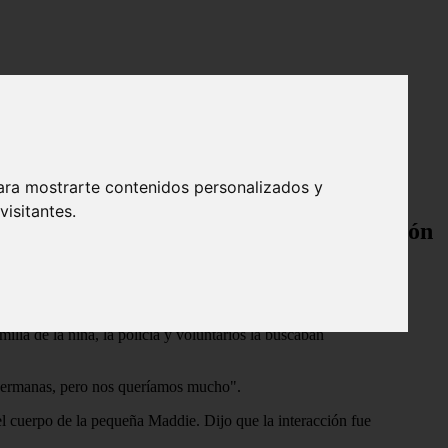
 esconder su cuerpo en un waterbed
ara mostrarte contenidos personalizados y
isitantes.
s, mientras espera una laboriosa revisión
y arrojar su cuerpo sin vida dentro del marco de su waterbed.
lia de la niña, la policía y voluntarios la buscaban
 hermanas, pero nos queríamos mucho".
el cuerpo de la pequeña Maddie. Dijo que la interacción fue