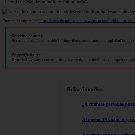
"La vida de Maddie importó, y aún importa".
Contenido original en
https://www.themirror.com/news/us-news/florida-teen-chil
Derechos de autor
Si cree que algún contenido infringe derechos de autor o propiedad intelect
Copyright notice
If you believe any content infringes copyright or intellectual property right
Relaccionados
¿A cuántas personas pued
Al menos 16 victimas y va
Aparecen enormes grietas: