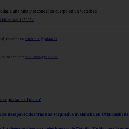
d-killer-cool-1650354
ual, contacte en
bitelchux@yahoo.es
.
s, please contact
bitelchux@yahoo.es
.
e soportar la Tierra?
rios desaparecidos tras una sorpresiva avalancha en Uttarkashi de 
 La tierra se abre en varios lugares de Estados Unidos por la ext