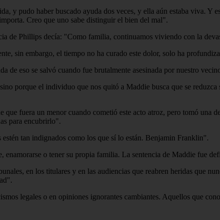
ida, y pudo haber buscado ayuda dos veces, y ella aún estaba viva. Y es
mporta. Creo que uno sabe distinguir el bien del mal".
encia de Phillips decía: "Como familia, continuamos viviendo con la dev
te, sin embargo, el tiempo no ha curado este dolor, solo ha profundiza
Nada de eso se salvó cuando fue brutalmente asesinada por nuestro veci
sino porque el individuo que nos quitó a Maddie busca que se reduzca s
e que fuera un menor cuando cometió este acto atroz, pero tomó una de
as para encubrirlo".
s estén tan indignados como los que sí lo están. Benjamin Franklin".
enamorarse o tener su propia familia. La sentencia de Maddie fue defin
unales, en los titulares y en las audiencias que reabren heridas que nun
ad".
smos legales o en opiniones ignorantes cambiantes. Aquellos que conoc