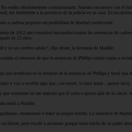
No estaba absolutamente conmocionado. Nuestro encuentro con él fue, d
l, tan indiferente a la presencia de la policía en su casa. Es escalofria
ado a cadena perpetua sin posibilidad de libertad condicional.
prema de 2012 que consideró inconstitucionales las sentencias de cadena
espués de 25 años.
il y no un cerebro adulto", dijo Jessie, la hermana de Maddie.
solada al enterarse de que la sentencia de Phillips estaba sujeta a revis
o que testificará en la revisión de la sentencia de Phillips y leerá una 
o y voy a escribir algo que, con suerte, lo hará sentir... quiero decir,
que realmente no me importa que él sufra o quiera salir de la cárcel. A
ando mató a Maddie.
duarse, enamorarse o tener su propia familia. La sentencia de Maddie f
n accidente, pero escaló a asesinato porque tenía miedo de su padre ab