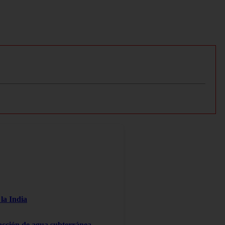
la India
racción de agua subterránea