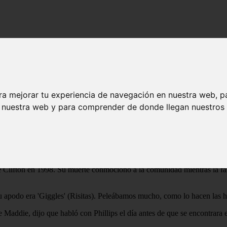
 de degollar a una niña y esconder su cuerpo en un waterbed
de Florida después de degollar a una niña y
ra mejorar tu experiencia de navegación en nuestra web, p
n nuestra web y para comprender de donde llegan nuestros v
rte de una niña de ocho años décadas despué
de niños
ués de golpear a una niña de ocho años con un bate, cortarle el cuello 
 Clifton en 1998. Su muerte conmocionó a la comunidad mientras la fami
Su apodo era 'Giggles' (Risitas). Peleábamos mucho, como lo hacen las
Maddie, dijo que habló con Phillips el día antes de que se encontrara 