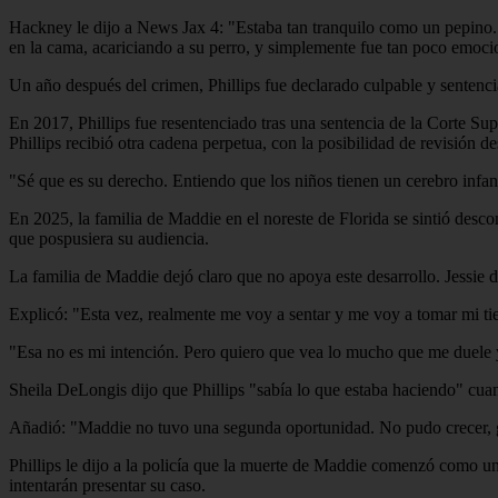
Hackney le dijo a News Jax 4: "Estaba tan tranquilo como un pepino. 
en la cama, acariciando a su perro, y simplemente fue tan poco emociona
Un año después del crimen, Phillips fue declarado culpable y sentenci
En 2017, Phillips fue resentenciado tras una sentencia de la Corte Su
Phillips recibió otra cadena perpetua, con la posibilidad de revisión d
"Sé que es su derecho. Entiendo que los niños tienen un cerebro infant
En 2025, la familia de Maddie en el noreste de Florida se sintió descon
que pospusiera su audiencia.
La familia de Maddie dejó claro que no apoya este desarrollo. Jessie dij
Explicó: "Esta vez, realmente me voy a sentar y me voy a tomar mi tiemp
"Esa no es mi intención. Pero quiero que vea lo mucho que me duele y 
Sheila DeLongis dijo que Phillips "sabía lo que estaba haciendo" cu
Añadió: "Maddie no tuvo una segunda oportunidad. No pudo crecer, gra
Phillips le dijo a la policía que la muerte de Maddie comenzó como u
intentarán presentar su caso.