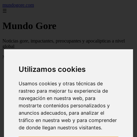
mundogore.com
☰
Mundo Gore
Noticias gore, impactantes, preocupantes y apocalipticas a nivel
global
Mostrando 1 - 24 de 237 artículos
Utilizamos cookies
Usamos cookies y otras técnicas de
rastreo para mejorar tu experiencia de
navegación en nuestra web, para
❮
❯
mostrarte contenidos personalizados y
anuncios adecuados, para analizar el
tráfico en nuestra web y para comprender
de donde llegan nuestros visitantes.
Leyendas urbanas de miedo: Perro fiel