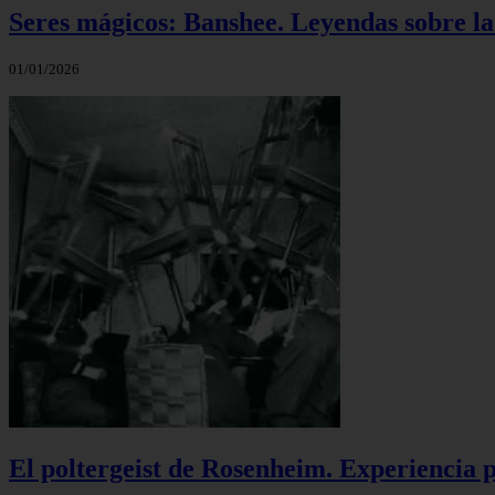
Seres mágicos: Banshee. Leyendas sobre l
01/01/2026
El poltergeist de Rosenheim. Experiencia p