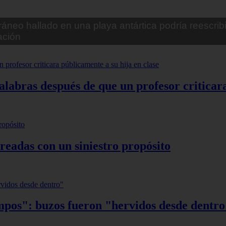
banas de miedo: Perro fiel
alabras después de que un profesor criticar
eadas con un siniestro propósito
mpos": buzos fueron "hervidos desde dentr