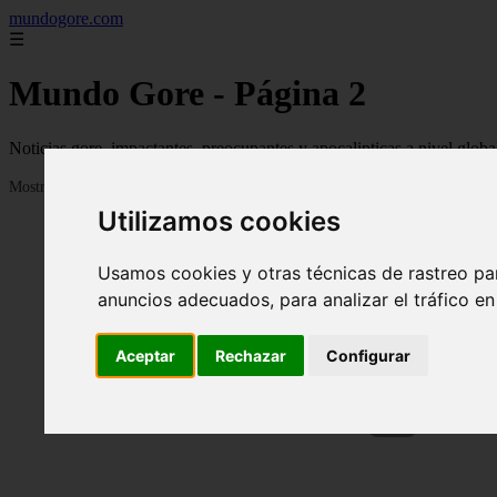
mundogore.com
☰
Mundo Gore - Página 2
Noticias gore, impactantes, preocupantes y apocalipticas a nivel globa
Mostrando 25 - 48 de 237 artículos
Utilizamos cookies
Usamos cookies y otras técnicas de rastreo pa
anuncios adecuados, para analizar el tráfico e
Aceptar
Rechazar
Configurar
❮