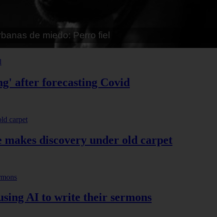
ráneo hallado en una playa antártica podría reescribir
ación
g' after forecasting Covid
he makes discovery under old carpet
 using AI to write their sermons