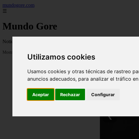
mundogore.com
☰
Mundo Gore
Noticias gore, impactantes, preocupantes y apocalipticas a nivel globa
Mostrando 1 - 24 de 237 artículos
Utilizamos cookies
Usamos cookies y otras técnicas de rastreo pa
anuncios adecuados, para analizar el tráfico e
Aceptar
Rechazar
Configurar
❮