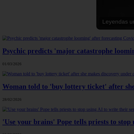
Misterioso c
de la explor
Psychic predicts 'major catastrophe loomin
01/03/2026
Woman told to 'buy lottery ticket' after s
28/02/2026
'Use your brains' Pope tells priests to stop