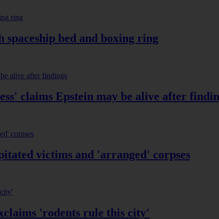
h spaceship bed and boxing ring
ss' claims Epstein may be alive after findi
pitated victims and 'arranged' corpses
laims 'rodents rule this city'