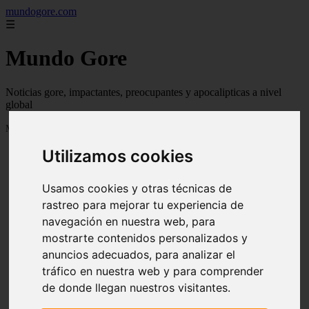
mundogore.com
☰
Mundo Gore
Noticias gore, impactantes, preocupantes y apocalipticas a nivel
global
Mostrando 1 - 24 de 237 artículos
Utilizamos cookies
Usamos cookies y otras técnicas de
rastreo para mejorar tu experiencia de
navegación en nuestra web, para
❮
❯
mostrarte contenidos personalizados y
anuncios adecuados, para analizar el
tráfico en nuestra web y para comprender
de donde llegan nuestros visitantes.
Leyendas urbanas de miedo: Perro fiel