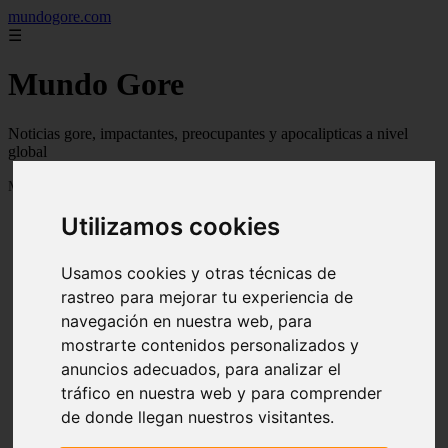
mundogore.com
☰
Mundo Gore
Noticias gore, impactantes, preocupantes y apocalipticas a nivel
global
Mostrando 1 - 24 de 237 artículos
Utilizamos cookies
Usamos cookies y otras técnicas de
rastreo para mejorar tu experiencia de
navegación en nuestra web, para
❮
❯
mostrarte contenidos personalizados y
anuncios adecuados, para analizar el
tráfico en nuestra web y para comprender
de donde llegan nuestros visitantes.
Leyendas urbanas de miedo: Perro fiel