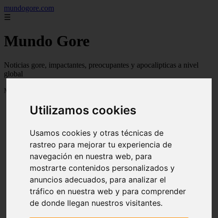
mundogore.com
☰
Mundo Gore
Noticias gore, impactantes, preocupantes y apocalipticas a nivel
global
Mostrando 1 - 24 de 237 artículos
Utilizamos cookies
Usamos cookies y otras técnicas de
rastreo para mejorar tu experiencia de
navegación en nuestra web, para
❮
❯
mostrarte contenidos personalizados y
anuncios adecuados, para analizar el
tráfico en nuestra web y para comprender
de donde llegan nuestros visitantes.
Leyendas urbanas de miedo: Perro fiel