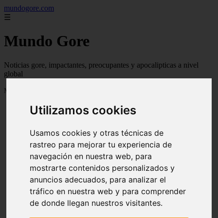
mundogore.com
☰
Mundo Gore
Noticias gore, impactantes, preocupantes y apocalipticas a nivel
global
Mostrando 1 - 24 de 237 artículos
Utilizamos cookies
Usamos cookies y otras técnicas de
rastreo para mejorar tu experiencia de
navegación en nuestra web, para
❮
❯
mostrarte contenidos personalizados y
anuncios adecuados, para analizar el
tráfico en nuestra web y para comprender
de donde llegan nuestros visitantes.
Leyendas urbanas de miedo: Perro fiel