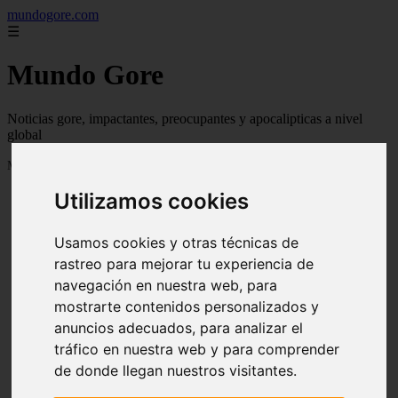
mundogore.com
☰
Mundo Gore
Noticias gore, impactantes, preocupantes y apocalipticas a nivel
global
Mostrando 1 - 24 de 237 artículos
Utilizamos cookies
Usamos cookies y otras técnicas de
rastreo para mejorar tu experiencia de
navegación en nuestra web, para
❮
❯
mostrarte contenidos personalizados y
anuncios adecuados, para analizar el
tráfico en nuestra web y para comprender
de donde llegan nuestros visitantes.
Leyendas urbanas de miedo: Perro fiel