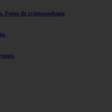
s. Fotos de criptozoología
ía.
iosos.