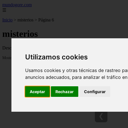
mundogore.com
☰
Inicio
>
misterios
>
Página 6
misterios
Descubre todas las noticias de la categoría misterios. Artículos actu
Utilizamos cookies
Mostrando 121 - 144 de 237 artículos
Usamos cookies y otras técnicas de rastreo pa
anuncios adecuados, para analizar el tráfico e
Aceptar
Rechazar
Configurar
❮