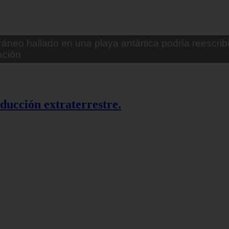
banas de miedo: Perro fiel
bducción extraterrestre.