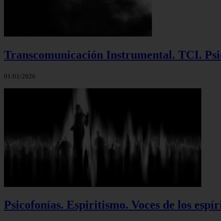
Transcomunicación Instrumental. TCI. Psic
01/01/2026
Psicofonías. Espiritismo. Voces de los espír